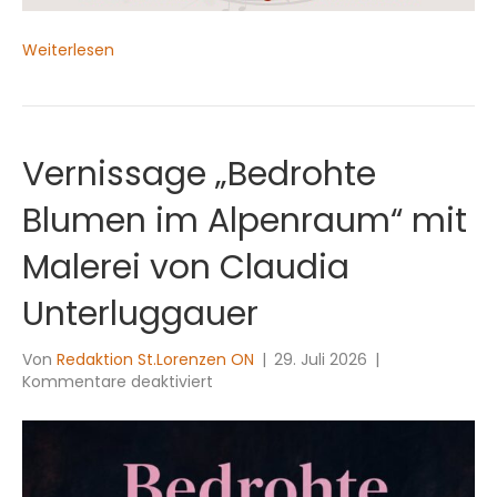
Weiterlesen
Vernissage „Bedrohte
Blumen im Alpenraum“ mit
Malerei von Claudia
Unterluggauer
Von
Redaktion St.Lorenzen ON
|
29. Juli 2026
|
für
Kommentare deaktiviert
Vernissage
„Bedrohte
Blumen
im
Alpenraum“