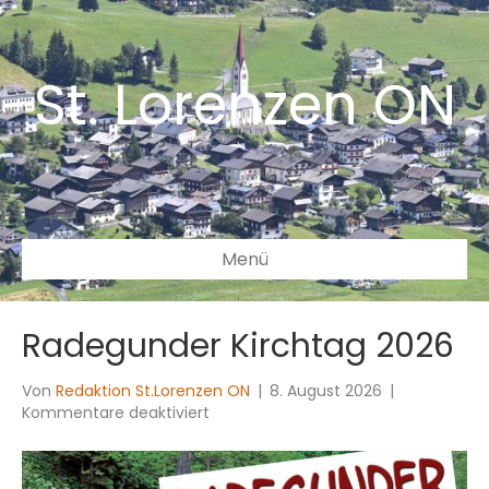
St. Lorenzen ON
Menü
Radegunder Kirchtag 2026
Von
Redaktion St.Lorenzen ON
|
8. August 2026
|
für
Kommentare deaktiviert
Radegunder
Kirchtag
2026