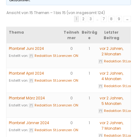
Ansicht von 15 Themen – 1 bis 15 (von insgesamt 124)
1
2
3
…
7
8
9
→
Thema
Teilneh
Beiträg
Letzter
mer
e
Beitrag
Pfarrbrief Juni 2024
0
1
vor 2 Jahren,
2 Monaten
Erstellt von:
Redaktion St.Lorenzen ON
Redaktion St.Loren
Pfarrbrief April 2024
0
1
vor 2 Jahren,
4 Monaten
Erstellt von:
Redaktion St.Lorenzen ON
Redaktion St.Loren
Pfarrbrief März 2024
0
1
vor 2 Jahren,
5 Monaten
Erstellt von:
Redaktion St.Lorenzen ON
Redaktion St.Loren
Pfarrbrief Jänner 2024
0
1
vor 2 Jahren,
7 Monaten
Erstellt von:
Redaktion St.Lorenzen ON
Redaktion St.Loren