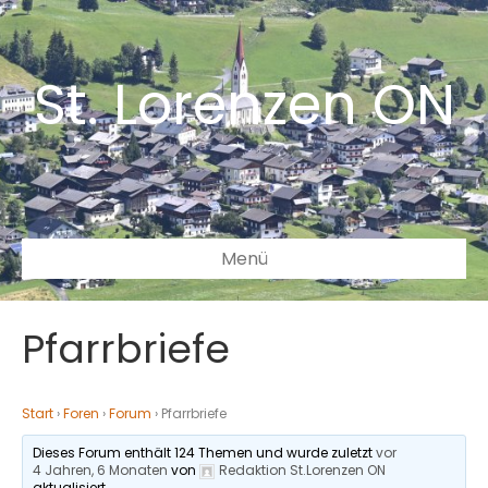
St. Lorenzen ON
Menü
Pfarrbriefe
Start
›
Foren
›
Forum
›
Pfarrbriefe
Dieses Forum enthält 124 Themen und wurde zuletzt
vor
4 Jahren, 6 Monaten
von
Redaktion St.Lorenzen ON
aktualisiert.