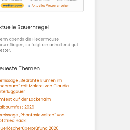
Aktuelles Wetter ansehen
ktuelle Bauernregel
enn abends die Fledermäuse
erumfliegen, so folgt ein anhaltend gut
etter.
eueste Themen
ernissage „Bedrohte Blumen im
lpenraum“ mit Malerei von Claudia
nterluggauer
lmfest auf der Lackenalm
aibaumfest 2026
ernissage „Phantasiewelten“ von
ttfried Hackl
euerlöscherüberprüfung 2026