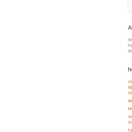
A
W
h
W
N
V
A
U
A
M
V
Go
F