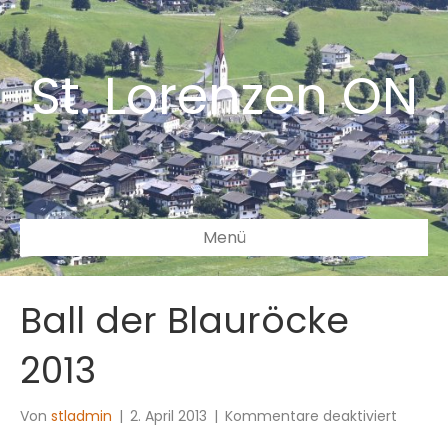
St. Lorenzen ON
Menü
Ball der Blauröcke
2013
für
Von
stladmin
|
2. April 2013
|
Kommentare deaktiviert
Ball