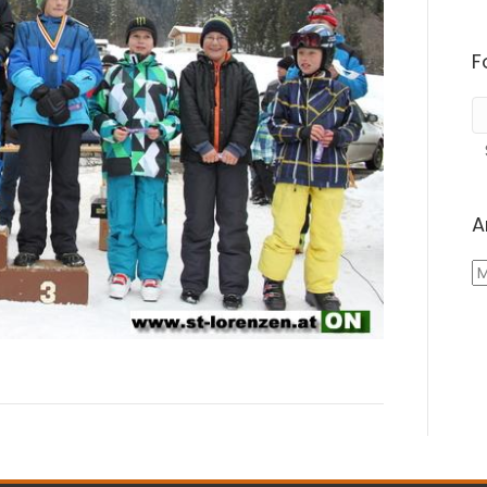
F
A
A