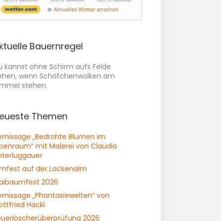
Aktuelles Wetter ansehen
ktuelle Bauernregel
u kannst ohne Schirm aufs Felde
ehen, wenn Schäfchenwolken am
immel stehen.
eueste Themen
ernissage „Bedrohte Blumen im
lpenraum“ mit Malerei von Claudia
nterluggauer
lmfest auf der Lackenalm
aibaumfest 2026
ernissage „Phantasiewelten“ von
ttfried Hackl
euerlöscherüberprüfung 2026