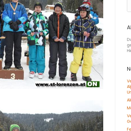
A
D
g
H
N
V
A
U
A
M
V
Go
F