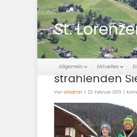
St. Lorenz
Kinderschirenn
Allgemein
Aktuelles
E
strahlenden Si
Von
stladmin
|
23. Februar 2013
|
Komm