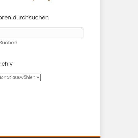
oren durchsuchen
rchiv
rchiv