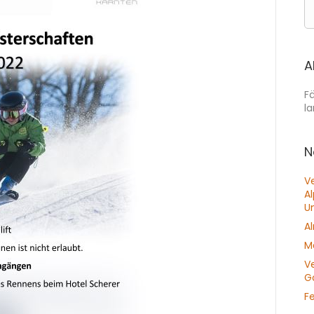
A
Fä
la
N
V
A
U
A
M
V
Go
F