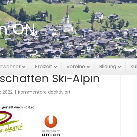
en ON
W
inwohner
Freizeit
Vereine
Bildung
Ku
schaften Ski-Alpin
für
rz 2022
|
Kommentare deaktiviert
Lesachtaler
Vereinsmeisterschaften
Ski-
Alpin