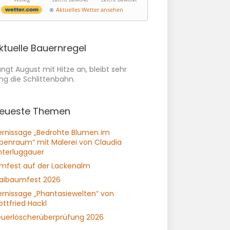
Aktuelles Wetter ansehen
ktuelle Bauernregel
ngt August mit Hitze an, bleibt sehr
ng die Schlittenbahn.
eueste Themen
ernissage „Bedrohte Blumen im
lpenraum“ mit Malerei von Claudia
nterluggauer
lmfest auf der Lackenalm
aibaumfest 2026
ernissage „Phantasiewelten“ von
ttfried Hackl
euerlöscherüberprüfung 2026