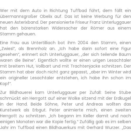
Wer mit dem Auto in Richtung Tuffbad fährt, dem fällt ein
übermannsgroßer Obelix auf. Das ist keine Werbung für den
neuen Asterixband. Der pensionierte Friseur Franz Unterluggauer
hat den bärenstarken Widersacher der Römer aus einem
Stamm gehauen.
Eine Frau aus Untertilliach bot ihm 2004 den Stamm, einen
„Zwiesl“, als Brennholz an. „Ich habe darin sofort eine Figur
gesehen“, erinnert sich Unterluggauer, „der sich teilende Baum
waren die Beine“. Eigentlich wollte er einen urigen Lesachtaler
mit breitem Hut, Vollbart und mit Trachtenjacke schnitzen. Der
Stamm hat aber doch nicht ganz gepasst, „aber im Winter wird
ein origineller Lesachtaler entstehen, ich habe ihn schon im
Kopf“.
Zur Bildhauerei kam Unterluggauer per Zufall: Seine Stube
schmückt ein Herrgott auf einer Wolke sitzend mit der Erdkugel
in der Hand. Beide Söhne, Peter und Andreas wollten das
Kunstwerk als Erbgut. Peter animierte mich, einen zweiten
Herrgott zu schnitzen. „Ich begann im Keller damit und nach
einigen Monaten war die Kopie fertig.“ Zufällig gab es im selben
Jahr im Tuffbad einen Bildhauerkurs mit Gerhard Wurzer. „Das