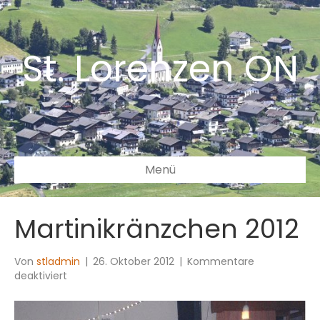
St. Lorenzen ON
Menü
Martinikränzchen 2012
Von
stladmin
|
26. Oktober 2012
|
Kommentare
für
deaktiviert
Martinikränzchen
2012