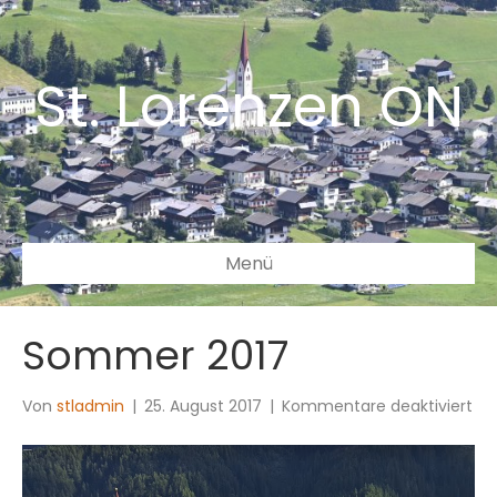
St. Lorenzen ON
Menü
Sommer 2017
für
Von
stladmin
|
25. August 2017
|
Kommentare deaktiviert
So
201