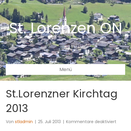
St. Lorenzen ON
Menü
St.Lorenzner Kirchtag
2013
für
Von
stladmin
|
25. Juli 2013
|
Kommentare deaktiviert
St.Lore