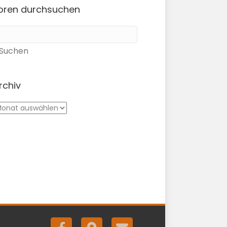
oren durchsuchen
rchiv
rchiv