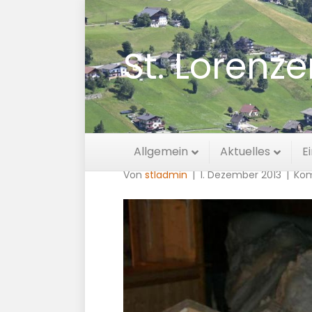
St. Lorenz
Stimmungsvoll
Allgemein
Aktuelles
E
Von
stladmin
|
1. Dezember 2013
|
Kom