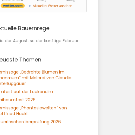
Aktuelles Wetter ansehen
ktuelle Bauernregel
e der August, so der künftige Februar.
eueste Themen
ernissage „Bedrohte Blumen im
lpenraum“ mit Malerei von Claudia
nterluggauer
lmfest auf der Lackenalm
aibaumfest 2026
ernissage „Phantasiewelten“ von
ttfried Hackl
euerlöscherüberprüfung 2026