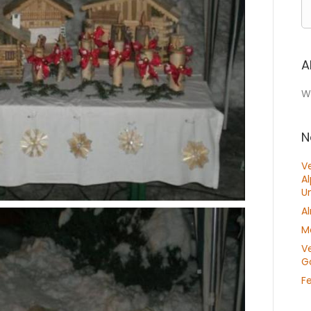
A
Wi
N
V
A
U
A
M
V
Go
F