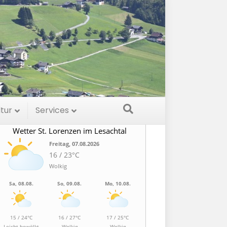
etter
ltur
Services
Wetter St. Lorenzen im Lesachtal
Freitag, 07.08.2026
16 / 23°C
Wolkig
Sa, 08.08.
So, 09.08.
Mo, 10.08.
15 / 24°C
16 / 27°C
17 / 25°C
Leicht bewölkt
Wolkig
Wolkig