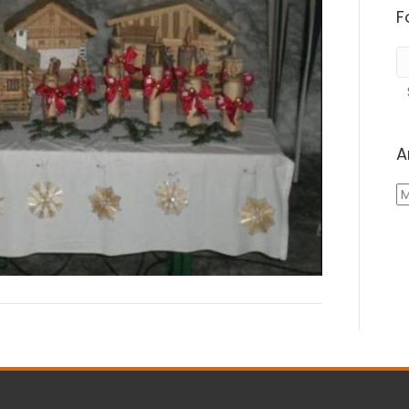
F
A
A