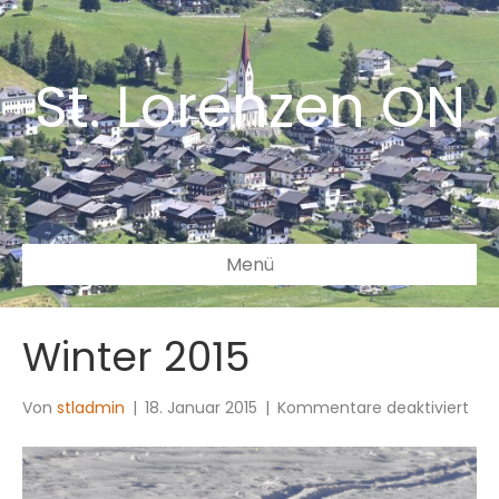
St. Lorenzen ON
Menü
Winter 2015
für
Von
stladmin
|
18. Januar 2015
|
Kommentare deaktiviert
Win
201