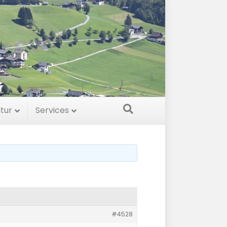
ltur
Services
#4528