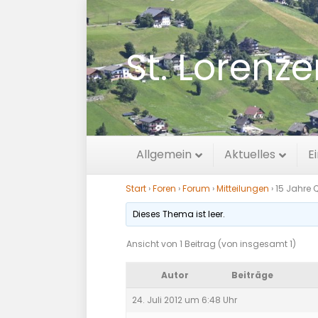
St. Lorenz
15 Jahre Quinte
Allgemein
Aktuelles
E
Start
›
Foren
›
Forum
›
Mitteilungen
›
15 Jahre Q
Dieses Thema ist leer.
Ansicht von 1 Beitrag (von insgesamt 1)
Autor
Beiträge
24. Juli 2012 um 6:48 Uhr