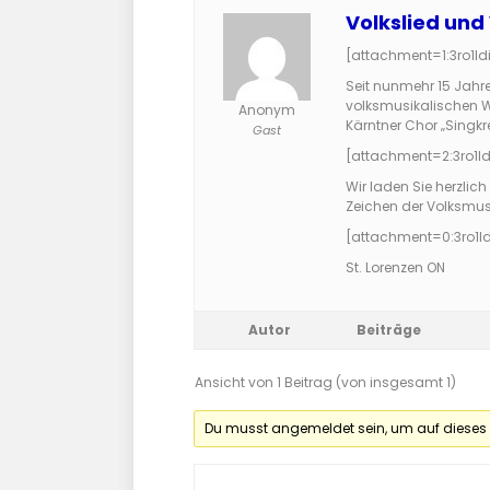
Volkslied und
[attachment=1:3ro1ldi
Seit nunmehr 15 Jahre
volksmusikalischen W
Anonym
Kärntner Chor „Singkr
Gast
[attachment=2:3ro1ld
Wir laden Sie herzlic
Zeichen der Volksmus
[attachment=0:3ro1ld
St. Lorenzen ON
Autor
Beiträge
Ansicht von 1 Beitrag (von insgesamt 1)
Du musst angemeldet sein, um auf dieses