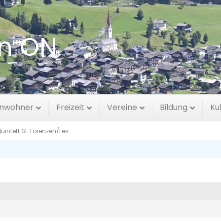
en ON
tt St. Lorenzen/Les.
inwohner
Freizeit
Vereine
Bildung
Ku
uintett St. Lorenzen/Les.