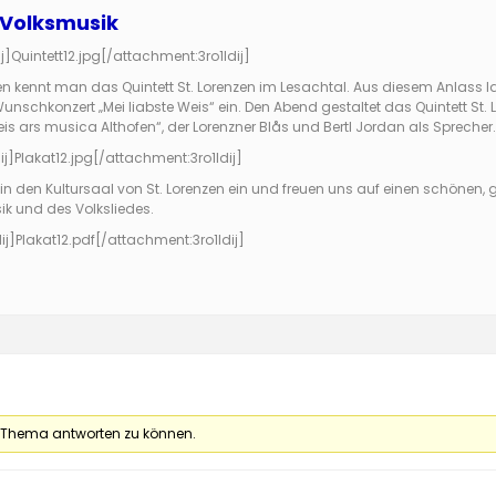
 Volksmusik
j]
Quintett12.jpg
[/attachment:3ro1ldij]
n kennt man das Quintett St. Lorenzen im Lesachtal. Aus diesem Anlass la
unschkonzert „Mei liabste Weis“ ein. Den Abend gestaltet das Quintett 
eis ars musica Althofen“, der Lorenzner Blås und Bertl Jordan als Sprecher.
ij]
Plakat12.jpg
[/attachment:3ro1ldij]
h in den Kultursaal von St. Lorenzen ein und freuen uns auf einen schön
ik und des Volksliedes.
ij]
Plakat12.pdf
[/attachment:3ro1ldij]
 Thema antworten zu können.