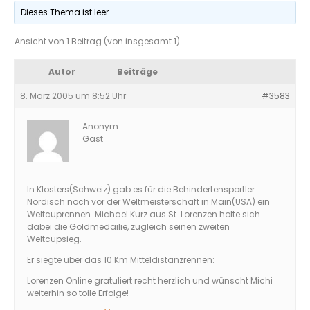
Dieses Thema ist leer.
Ansicht von 1 Beitrag (von insgesamt 1)
Autor
Beiträge
8. März 2005 um 8:52 Uhr
#3583
Anonym
Gast
In Klosters(Schweiz) gab es für die Behindertensportler
Nordisch noch vor der Weltmeisterschaft in Main(USA) ein
Weltcuprennen. Michael Kurz aus St. Lorenzen holte sich
dabei die Goldmedailie, zugleich seinen zweiten
Weltcupsieg.
Er siegte über das 10 Km Mitteldistanzrennen:
Lorenzen Online gratuliert recht herzlich und wünscht Michi
weiterhin so tolle Erfolge!