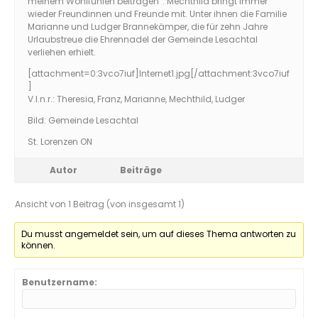
meinem Wohlfühlen beitragen“. Mechthild bringt immer
wieder Freundinnen und Freunde mit. Unter ihnen die Familie
Marianne und Ludger Brannekämper, die für zehn Jahre
Urlaubstreue die Ehrennadel der Gemeinde Lesachtal
verliehen erhielt.
[attachment=0:3vco7iuf]
Internet1.jpg
[/attachment:3vco7iuf
]
V.l.n.r.: Theresia, Franz, Marianne, Mechthild, Ludger
Bild: Gemeinde Lesachtal
St. Lorenzen ON
Autor
Beiträge
Ansicht von 1 Beitrag (von insgesamt 1)
Du musst angemeldet sein, um auf dieses Thema antworten zu
können.
Benutzername: