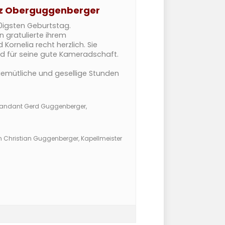
nz Oberguggenberger
0igsten Geburtstag.
n gratulierte ihrem
ornelia recht herzlich. Sie
nd für seine gute Kameradschaft.
gemütliche und gesellige Stunden
ommandant Gerd Guggenberger,
nn Christian Guggenberger, Kapellmeister