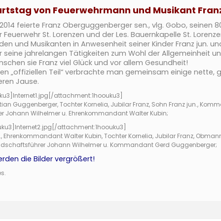
urtstag von Feuerwehrmann und Musikant Fra
014 feierte Franz Oberguggenberger sen., vlg. Gobo, seinen 8
Feuerwehr St. Lorenzen und der Les. Bauernkapelle St. Lorenze
 und Musikanten in Anwesenheit seiner Kinder Franz jun. und K
r seine jahrelangen Tätigkeiten zum Wohl der Allgemeinheit u
nschen sie Franz viel Glück und vor allem Gesundheit!
en „offiziellen Teil“ verbrachte man gemeinsam einige nette, 
keren Jause.
ku3]
Internet1.jpg
[/attachment:1hoouku3]
stian Guggenberger, Tochter Kornelia, Jubilar Franz, Sohn Franz jun., K
r Johann Wilhelmer u. Ehrenkommandant Walter Kubin;
uku3]
Internet2.jpg
[/attachment:1hoouku3]
jun., Ehrenkommandant Walter Kubin, Tochter Kornelia, Jubilar Franz, Obma
adschaftsführer Johann Wilhelmer u. Kommandant Gerd Guggenberger;
rden die Bilder vergrößert!
es.