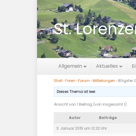
St. Lorenz
80igster Gebu
Allgemein
Aktuelles
E
Start
›
Foren
›
Forum
›
Mitteilungen
›
80igster 
Dieses Thema ist leer.
Ansicht von 1 Beitrag (von insgesamt 1)
Autor
Beiträge
3. Januar 2015 um 12:32 Uhr