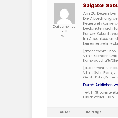
80igster Geb
Am 20. Dezember 2
Die Abordnung der 
Feuerwehrkameraden
Dorfgemeinsc
bedankten sich fü
haft
Für die Zukunft wü
Gast
Im Anschluss an d
bei einer sehr lec
[attachment=1:1hoou
V.l.n.r.: Obmann Chri
Kameradschaftsführe
[attachment=0:1hoo
V.l.n.r.: Sohn Franz 
Gerald Kubin, Kamer
Durch Anklicken we
Text: FF St. Lorenzen/L
Bilder: Walter Kubin
Autor
Beiträge