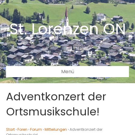
St. Lorenzen ON
Menü
Adventkonzert der
Ortsmusikschule!
Start
›
Foren
›
Forum
›
Mitteilungen
›
Adventkonzert der
Ortsmusikschule!