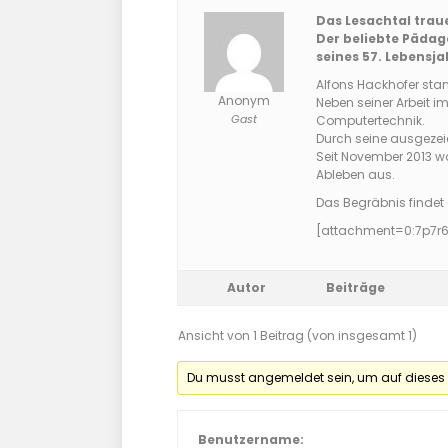
Das Lesachtal trau
Der beliebte Pädag
seines 57. Lebensja
Alfons Hackhofer stam
Anonym
Neben seiner Arbeit i
Gast
Computertechnik.
Durch seine ausgezeich
Seit November 2013 wa
Ableben aus.
Das Begräbnis findet 
[attachment=0:7p7r6
Autor
Beiträge
Ansicht von 1 Beitrag (von insgesamt 1)
Du musst angemeldet sein, um auf dieses
Benutzername: