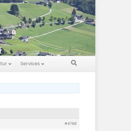
ltur
Services
#4768