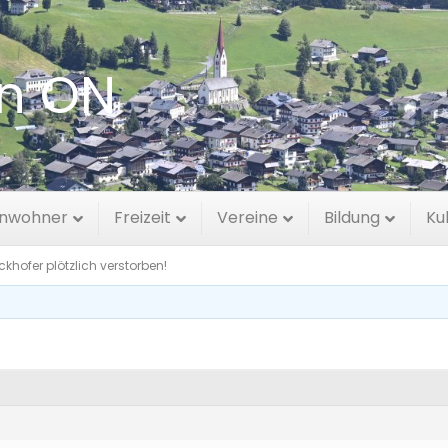
en ON
r plötzlich verstorben!
inwohner
Freizeit
Vereine
Bildung
Ku
khofer plötzlich verstorben!