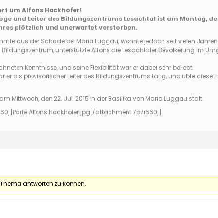
ert um Alfons Hackhofer!
oge und Leiter des Bildungszentrums Lesachtal ist am Montag, de
hres plötzlich und unerwartet verstorben.
mte aus der Schade bei Maria Luggau, wohnte jedoch seit vielen Jahren im
m Bildungszentrum, unterstützte Alfons die Lesachtaler Bevölkerung im U
neten Kenntnisse, und seine Flexibilität war er dabei sehr beliebt.
r er als provisorischer Leiter des Bildungszentrums tätig, und übte diese F
am Mittwoch, den 22. Juli 2015 in der Basilika von Maria Luggau statt.
60j]
Parte Alfons Hackhofer.jpg
[/attachment:7p7r660j]
 Thema antworten zu können.