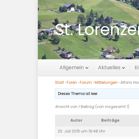
St. Lorenz
Alfons Hackhofe
Allgemein
Aktuelles
E
Start
›
Foren
›
Forum
›
Mitteilungen
›
Alfons Hac
Dieses Thema ist leer.
Ansicht von 1 Beitrag (von insgesamt 1)
Autor
Beiträge
20. Juli 2015 um 19:48 Uhr