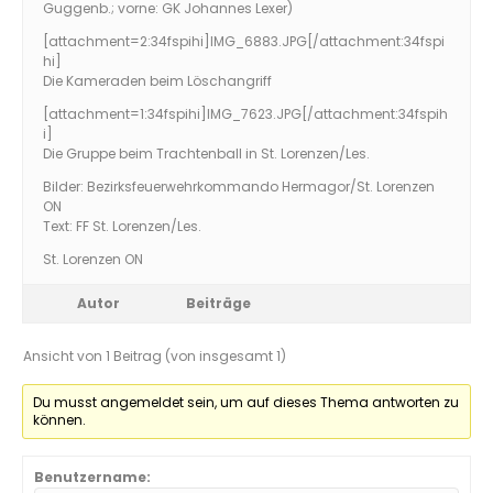
Guggenb.; vorne: GK Johannes Lexer)
[attachment=2:34fspihi]
IMG_6883.JPG
[/attachment:34fspi
hi]
Die Kameraden beim Löschangriff
[attachment=1:34fspihi]
IMG_7623.JPG
[/attachment:34fspih
i]
Die Gruppe beim Trachtenball in St. Lorenzen/Les.
Bilder: Bezirksfeuerwehrkommando Hermagor/St. Lorenzen
ON
Text: FF St. Lorenzen/Les.
St. Lorenzen ON
Autor
Beiträge
Ansicht von 1 Beitrag (von insgesamt 1)
Du musst angemeldet sein, um auf dieses Thema antworten zu
können.
Benutzername: