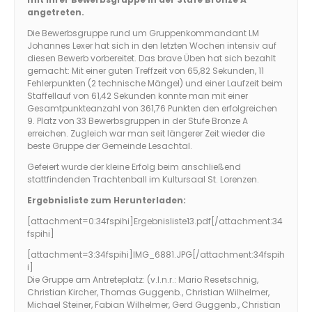
angetreten.
Die Bewerbsgruppe rund um Gruppenkommandant LM
Johannes Lexer hat sich in den letzten Wochen intensiv auf
diesen Bewerb vorbereitet. Das brave Üben hat sich bezahlt
gemacht: Mit einer guten Treffzeit von 65,82 Sekunden, 11
Fehlerpunkten (2 technische Mängel) und einer Laufzeit beim
Staffellauf von 61,42 Sekunden konnte man mit einer
Gesamtpunkteanzahl von 361,76 Punkten den erfolgreichen
9. Platz von 33 Bewerbsgruppen in der Stufe Bronze A
erreichen. Zugleich war man seit längerer Zeit wieder die
beste Gruppe der Gemeinde Lesachtal.
Gefeiert wurde der kleine Erfolg beim anschließend
stattfindenden Trachtenball im Kultursaal St. Lorenzen.
Ergebnisliste zum Herunterladen:
[attachment=0:34fspihi]
Ergebnisliste13.pdf
[/attachment:34
fspihi]
[attachment=3:34fspihi]
IMG_6881.JPG
[/attachment:34fspih
i]
Die Gruppe am Antreteplatz: (v.l.n.r.: Mario Resetschnig,
Christian Kircher, Thomas Guggenb., Christian Wilhelmer,
Michael Steiner, Fabian Wilhelmer, Gerd Guggenb., Christian