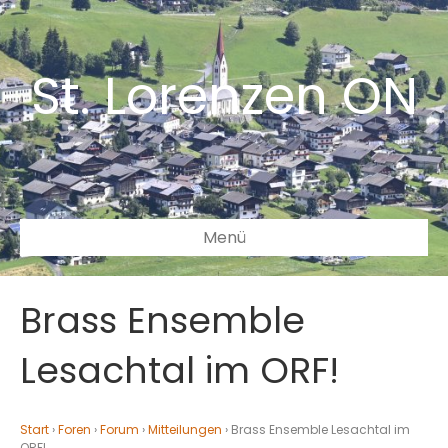
St. Lorenzen ON
Menü
Brass Ensemble
Lesachtal im ORF!
Start
›
Foren
›
Forum
›
Mitteilungen
›
Brass Ensemble Lesachtal im
ORF!