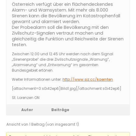
Österreich verfügt über ein flächendeckendes
Alarm- und Warnsystem. Mit mehr als 8.000
Sirenen kann die Bevölkerung im Katastrophenfall
gewarnt und alarmiert werden.
Der Probealarm soll die Bevölkerung mit den
Zivilschutz-Signalen vertraut machen und
gleichzeitig die Funktion und Reichweite der Sirenen
testen.
Zwischen 12.00 und 12.45 Uhr werden nach dem Signal
„Sirenenprobe“ die drei Zivilschutzsignale „Warnung“,
„Alarmierung“ und „Entwarnung“ im gesamten
Bundesgebiet ertönen.
Weiter Informationen unter:
http://www.siz.cc/kaernten
[attachment=0:s0i42ep6]
Bild1.jpg
[/attachment:s0i42ep6]
St. Lorenzen ON
Autor
Beiträge
Ansicht von 1 Beitrag (von insgesamt 1)