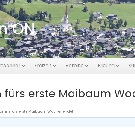
en ON
inwohner
Freizeit
Vereine
Bildung
Ku
 fürs erste Maibaum Wo
ramm fürs erste Maibaum Wochenende!