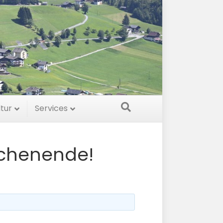
ltur
Services
chenende!