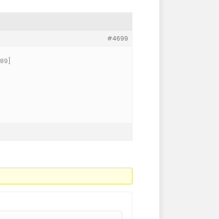
#4699
u89]