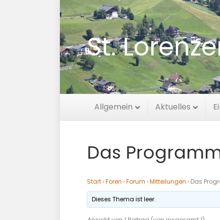
St. Lorenz
Allgemein
Aktuelles
E
Das Programm
Start
›
Foren
›
Forum
›
Mitteilungen
›
Das Prog
Dieses Thema ist leer.
Ansicht von 1 Beitrag (von insgesamt 1)