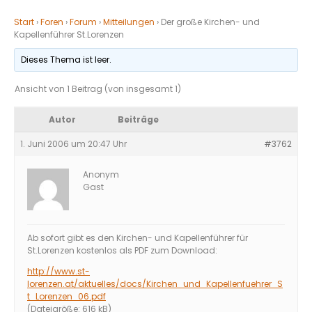
Start
›
Foren
›
Forum
›
Mitteilungen
›
Der große Kirchen- und
Kapellenführer St.Lorenzen
Dieses Thema ist leer.
Ansicht von 1 Beitrag (von insgesamt 1)
Autor
Beiträge
1. Juni 2006 um 20:47 Uhr
#3762
Anonym
Gast
Ab sofort gibt es den Kirchen- und Kapellenführer für
St.Lorenzen kostenlos als PDF zum Download:
http://www.st-
lorenzen.at/aktuelles/docs/Kirchen_und_Kapellenfuehrer_S
t_Lorenzen_06.pdf
(Dateigröße: 616 kB)