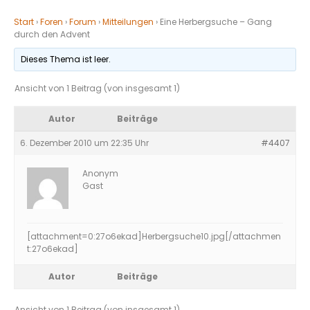
Start
›
Foren
›
Forum
›
Mitteilungen
›
Eine Herbergsuche – Gang
durch den Advent
Dieses Thema ist leer.
Ansicht von 1 Beitrag (von insgesamt 1)
Autor
Beiträge
6. Dezember 2010 um 22:35 Uhr
#4407
Anonym
Gast
[attachment=0:27o6ekad]
Herbergsuche10.jpg
[/attachmen
t:27o6ekad]
Autor
Beiträge
Ansicht von 1 Beitrag (von insgesamt 1)