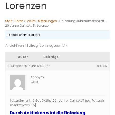
Lorenzen
Start
›
Foren
›
Forum
›
Mitteilungen
›
Einladung Jubiläumskonzert –
20 Jahre Quintett St. Lorenzen
Dieses Thema ist leer.
Ansicht von 1 Beitrag (von insgesamt 1)
Autor
Beiträge
2. Oktober 2017 um 6:43 Uhr
#4987
Anonym
Gast
[attachment=0:2qc9x28p]
20_Jahre_Quintett17.jpg
[/attach
ment:2qc9x28p]
Durch Anklicken wird die Einladung