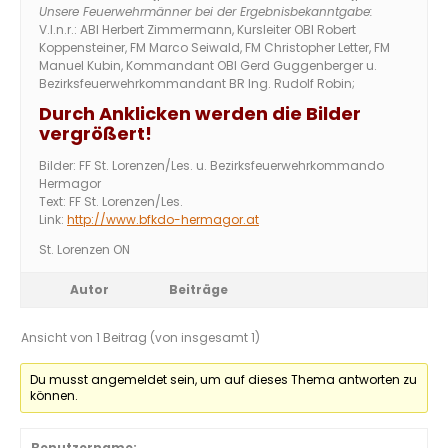
Unsere Feuerwehrmänner bei der Ergebnisbekanntgabe:
V.l.n.r.: ABI Herbert Zimmermann, Kursleiter OBI Robert
Koppensteiner, FM Marco Seiwald, FM Christopher Letter, FM
Manuel Kubin, Kommandant OBI Gerd Guggenberger u.
Bezirksfeuerwehrkommandant BR Ing. Rudolf Robin;
Durch Anklicken werden die Bilder
vergrößert!
Bilder: FF St. Lorenzen/Les. u. Bezirksfeuerwehrkommando
Hermagor
Text: FF St. Lorenzen/Les.
Link:
http://www.bfkdo-hermagor.at
St. Lorenzen ON
Autor
Beiträge
Ansicht von 1 Beitrag (von insgesamt 1)
Du musst angemeldet sein, um auf dieses Thema antworten zu
können.
Benutzername: