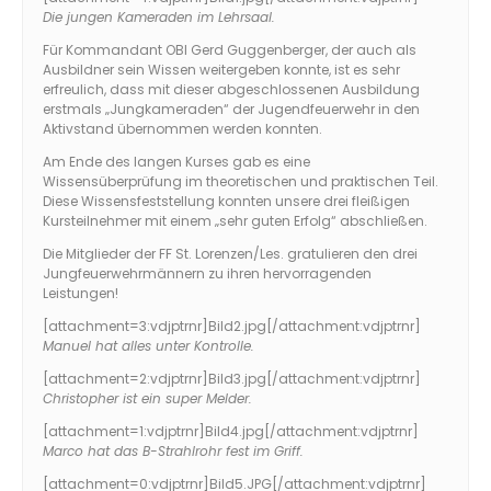
Die jungen Kameraden im Lehrsaal.
Für Kommandant OBI Gerd Guggenberger, der auch als
Ausbildner sein Wissen weitergeben konnte, ist es sehr
erfreulich, dass mit dieser abgeschlossenen Ausbildung
erstmals „Jungkameraden“ der Jugendfeuerwehr in den
Aktivstand übernommen werden konnten.
Am Ende des langen Kurses gab es eine
Wissensüberprüfung im theoretischen und praktischen Teil.
Diese Wissensfeststellung konnten unsere drei fleißigen
Kursteilnehmer mit einem „sehr guten Erfolg“ abschließen.
Die Mitglieder der FF St. Lorenzen/Les. gratulieren den drei
Jungfeuerwehrmännern zu ihren hervorragenden
Leistungen!
[attachment=3:vdjptrnr]
Bild2.jpg
[/attachment:vdjptrnr]
Manuel hat alles unter Kontrolle.
[attachment=2:vdjptrnr]
Bild3.jpg
[/attachment:vdjptrnr]
Christopher ist ein super Melder.
[attachment=1:vdjptrnr]
Bild4.jpg
[/attachment:vdjptrnr]
Marco hat das B-Strahlrohr fest im Griff.
[attachment=0:vdjptrnr]
Bild5.JPG
[/attachment:vdjptrnr]