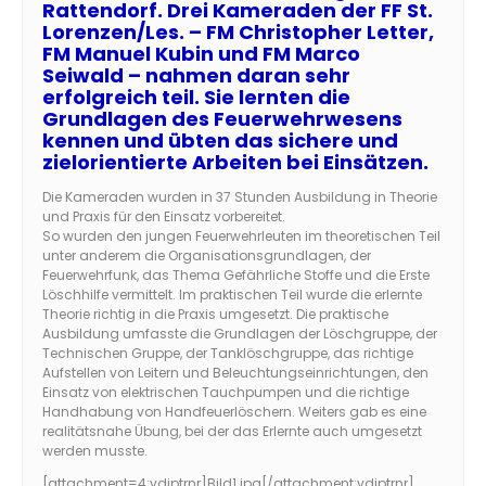
Rattendorf. Drei Kameraden der FF St.
Lorenzen/Les. – FM Christopher Letter,
FM Manuel Kubin und FM Marco
Seiwald – nahmen daran sehr
erfolgreich teil. Sie lernten die
Grundlagen des Feuerwehrwesens
kennen und übten das sichere und
zielorientierte Arbeiten bei Einsätzen.
Die Kameraden wurden in 37 Stunden Ausbildung in Theorie
und Praxis für den Einsatz vorbereitet.
So wurden den jungen Feuerwehrleuten im theoretischen Teil
unter anderem die Organisationsgrundlagen, der
Feuerwehrfunk, das Thema Gefährliche Stoffe und die Erste
Löschhilfe vermittelt. Im praktischen Teil wurde die erlernte
Theorie richtig in die Praxis umgesetzt. Die praktische
Ausbildung umfasste die Grundlagen der Löschgruppe, der
Technischen Gruppe, der Tanklöschgruppe, das richtige
Aufstellen von Leitern und Beleuchtungseinrichtungen, den
Einsatz von elektrischen Tauchpumpen und die richtige
Handhabung von Handfeuerlöschern. Weiters gab es eine
realitätsnahe Übung, bei der das Erlernte auch umgesetzt
werden musste.
[attachment=4:vdjptrnr]
Bild1.jpg
[/attachment:vdjptrnr]