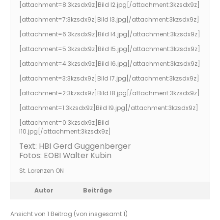
[attachment=8:3kzsdx9z]
Bild I2.jpg
[/attachment:3kzsdx9z]
[attachment=7:3kzsdx9z]
Bild I3.jpg
[/attachment:3kzsdx9z]
[attachment=6:3kzsdx9z]
Bild I4.jpg
[/attachment:3kzsdx9z]
[attachment=5:3kzsdx9z]
Bild I5.jpg
[/attachment:3kzsdx9z]
[attachment=4:3kzsdx9z]
Bild I6.jpg
[/attachment:3kzsdx9z]
[attachment=3:3kzsdx9z]
Bild I7.jpg
[/attachment:3kzsdx9z]
[attachment=2:3kzsdx9z]
Bild I8.jpg
[/attachment:3kzsdx9z]
[attachment=1:3kzsdx9z]
Bild I9.jpg
[/attachment:3kzsdx9z]
[attachment=0:3kzsdx9z]
Bild
I10.jpg
[/attachment:3kzsdx9z]
Text: HBI Gerd Guggenberger
Fotos: EOBI Walter Kubin
St. Lorenzen ON
Autor
Beiträge
Ansicht von 1 Beitrag (von insgesamt 1)