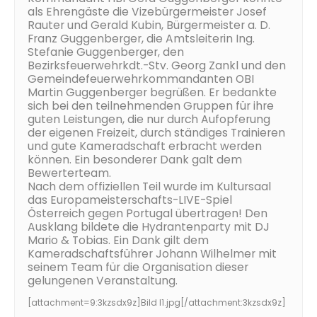
als Ehrengäste die Vizebürgermeister Josef
Rauter und Gerald Kubin, Bürgermeister a. D.
Franz Guggenberger, die Amtsleiterin Ing.
Stefanie Guggenberger, den
Bezirksfeuerwehrkdt.-Stv. Georg Zankl und den
Gemeindefeuerwehrkommandanten OBI
Martin Guggenberger begrüßen. Er bedankte
sich bei den teilnehmenden Gruppen für ihre
guten Leistungen, die nur durch Aufopferung
der eigenen Freizeit, durch ständiges Trainieren
und gute Kameradschaft erbracht werden
können. Ein besonderer Dank galt dem
Bewerterteam.
Nach dem offiziellen Teil wurde im Kultursaal
das Europameisterschafts-LIVE-Spiel
Österreich gegen Portugal übertragen! Den
Ausklang bildete die Hydrantenparty mit DJ
Mario & Tobias. Ein Dank gilt dem
Kameradschaftsführer Johann Wilhelmer mit
seinem Team für die Organisation dieser
gelungenen Veranstaltung.
[attachment=9:3kzsdx9z]
Bild I1.jpg
[/attachment:3kzsdx9z]