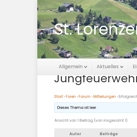
St. Lorenz
Erfolgreicher 
Allgemein
Aktuelles
E
Jungfeuerweh
Start
›
Foren
›
Forum
›
Mitteilungen
›
Erfolgrei
Dieses Thema ist leer.
Ansicht von 1 Beitrag (von insgesamt 1)
Autor
Beiträge