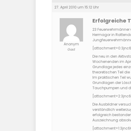
27. April 2010 um 15:12 Uhr
Erfolgreiche
23 Feuerwehrmänner 
Hermagor in Rattendo
Jungfeuerwehrmänner C
Anonym
[attachment=0:3jnc
Gast
Die neu in den Aktiv
Wochenenden im April 
Grundlage jedes einz
theoretischen Teil die
Im praktischen Teil w
Grundlagen der Löschg
Tauchpumpen und die
[attachment=2:3jnc
Die Ausbildner versuc
verständlich weiterz
erfolgreich bestande
Auszeichnung absolvi
[attachment=1:3jnc