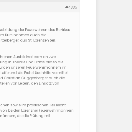
#4335
bildung der Feuerwehren des Bezirkes
esem Kurs nahmen auch die
erberger, aus St. Lorenzen teil.
ahrenen Ausbildnerteam an zwei
ung in Theorie und Praxis bilden die
o wurden unseren Feuerwehrmännern im
ffe und die Erste Löschhilfe vermittelt.
 und Christian Guggenberger auch die
llen von Leitern, den Einsatz von
chen sowie im praktischen Teil leicht
e von beiden Lorenzner Feuerwehrmännern
männern, die die Prüfung mit