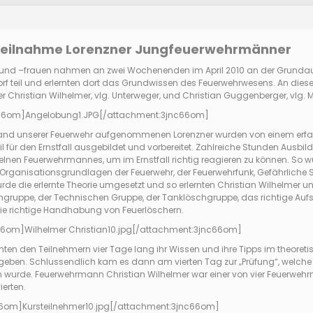
 Teilnahme Lorenzner Jungfeuerwehrmänner
und –frauen nahmen an zwei Wochenenden im April 2010 an der Grundaus
rf teil und erlernten dort das Grundwissen des Feuerwehrwesens. An di
hristian Wilhelmer, vlg. Unterweger, und Christian Guggenberger, vlg. Mitt
66om]
Angelobung1.JPG
[/attachment:3jnc66om]
stand unserer Feuerwehr aufgenommenen Lorenzner wurden von einem erf
für den Ernstfall ausgebildet und vorbereitet. Zahlreiche Stunden Ausbild
elnen Feuerwehrmannes, um im Ernstfall richtig reagieren zu können. S
 Organisationsgrundlagen der Feuerwehr, der Feuerwehrfunk, Gefährliche Sto
urde die erlernte Theorie umgesetzt und so erlernten Christian Wilhelmer
ruppe, der Technischen Gruppe, der Tanklöschgruppe, das richtige Aufste
 richtige Handhabung von Feuerlöschern.
66om]
Wilhelmer Christian10.jpg
[/attachment:3jnc66om]
hten den Teilnehmern vier Tage lang ihr Wissen und ihre Tipps im theoretis
ugeben. Schlussendlich kam es dann am vierten Tag zur „Prüfung“, welch
n wurde. Feuerwehrmann Christian Wilhelmer war einer von vier Feuerwehr
erten.
66om]
Kursteilnehmer10.jpg
[/attachment:3jnc66om]