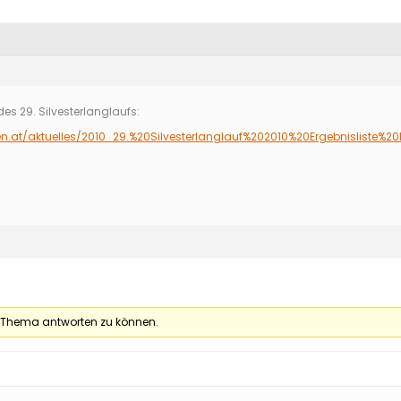
es 29. Silvesterlanglaufs:
en.at/aktuelles/2010_29.%20Silvesterlanglauf%202010%20Ergebnisliste%20
 Thema antworten zu können.