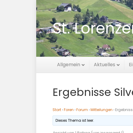
St. Lorenz
Allgemein
Aktuelles
E
Ergebnisse Silv
Start
›
Foren
›
Forum
›
Mitteilungen
›
Ergebniss
Dieses Thema ist leer.
Ansicht von 1 Beitrag (von insgesamt 1)