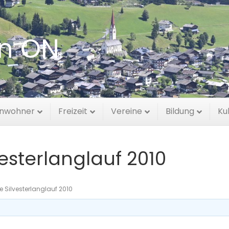
en ON
inwohner
Freizeit
Vereine
Bildung
Ku
esterlanglauf 2010
e Silvesterlanglauf 2010