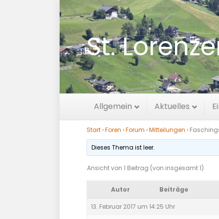
St. Lorenz
Faschingsumz
Allgemein
Aktuelles
E
Start
›
Foren
›
Forum
›
Mitteilungen
›
Fasching
Dieses Thema ist leer.
Ansicht von 1 Beitrag (von insgesamt 1)
Autor
Beiträge
13. Februar 2017 um 14:25 Uhr