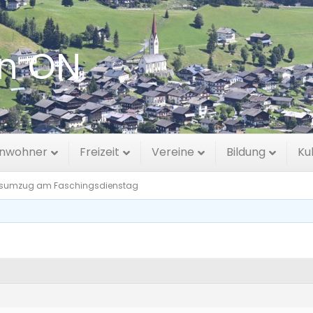
en ON
ug am Faschingsdiensta
inwohner
Freizeit
Vereine
Bildung
Ku
sumzug am Faschingsdienstag