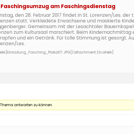
er Faschingsumzug am Faschingsdienstag
tag, den 28. Februar 2017 findet in St. Lorenzen/Les. der
renzen statt. Verkleidete Erwachsene und maskierte Kinder
enberger. Gemeinsam mit der Lesachtaler Bauernkapelle 
renzen zum Kultursaal marschiert. Beim Kindernachmittag 
rapfen und ein Getränk. Für tolle Stimmung ist gesorgt. Au
renzen/Les.
ekk]
Einladung_Fasching_Plakat17.JPG
[/attachment:21cafekk]
 Thema antworten zu können.