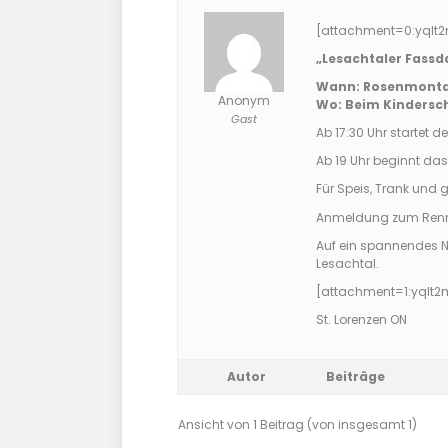
[attachment=0:yqlt2
„Lesachtaler Fass
Wann: Rosenmontag,
Anonym
Wo: Beim Kinderschi
Gast
Ab 17:30 Uhr startet de
Ab 19 Uhr beginnt da
Für Speis, Trank un
Anmeldung zum Renne
Auf ein spannendes N
Lesachtal.
[attachment=1:yqlt2
St. Lorenzen ON
Autor
Beiträge
Ansicht von 1 Beitrag (von insgesamt 1)