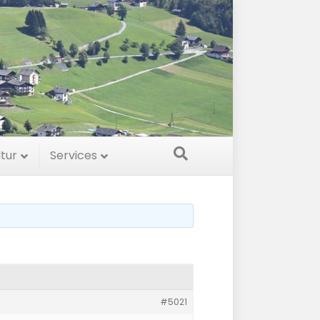
ltur
Services
#5021