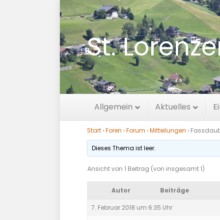
St. Lorenz
Fassdauben R
Allgemein
Aktuelles
E
Start
›
Foren
›
Forum
›
Mitteilungen
›
Fassdaub
Dieses Thema ist leer.
Ansicht von 1 Beitrag (von insgesamt 1)
Autor
Beiträge
7. Februar 2018 um 6:35 Uhr