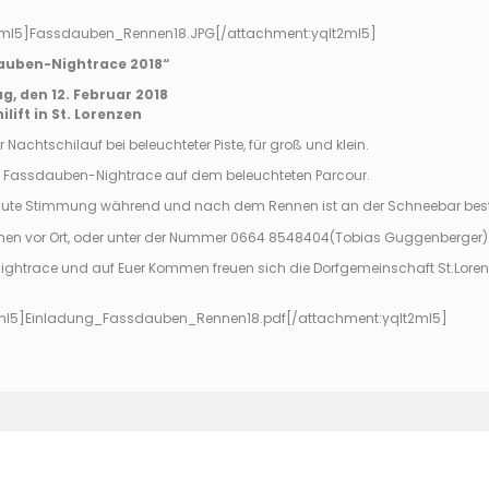
ml5]
Fassdauben_Rennen18.JPG
[/attachment:yqlt2ml5]
dauben-Nightrace 2018“
 den 12. Februar 2018
lift in St. Lorenzen
r Nachtschilauf bei beleuchteter Piste, für groß und klein.
s Fassdauben-Nightrace auf dem beleuchteten Parcour.
d gute Stimmung während und nach dem Rennen ist an der Schneebar bes
n vor Ort, oder unter der Nummer 0664 8548404(Tobias Guggenberger)
ightrace und auf Euer Kommen freuen sich die Dorfgemeinschaft St.Loren
ml5]
Einladung_Fassdauben_Rennen18.pdf
[/attachment:yqlt2ml5]