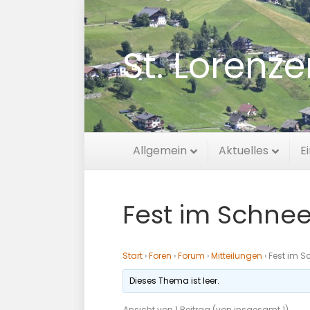
St. Lorenz
Allgemein
Aktuelles
E
Fest im Schne
Start
›
Foren
›
Forum
›
Mitteilungen
›
Fest im 
Dieses Thema ist leer.
Ansicht von 1 Beitrag (von insgesamt 1)