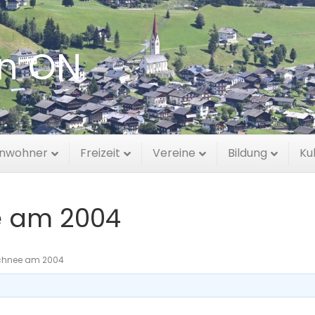
en ON
inwohner
Freizeit
Vereine
Bildung
Ku
e am 2004
Schnee am 2004