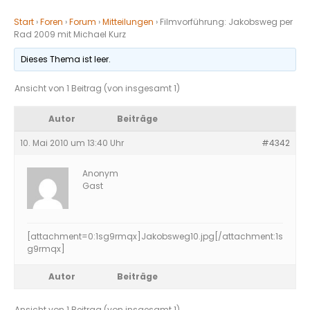
Start
›
Foren
›
Forum
›
Mitteilungen
›
Filmvorführung: Jakobsweg per
Rad 2009 mit Michael Kurz
Dieses Thema ist leer.
Ansicht von 1 Beitrag (von insgesamt 1)
Autor
Beiträge
10. Mai 2010 um 13:40 Uhr
#4342
Anonym
Gast
[attachment=0:1sg9rmqx]
Jakobsweg10.jpg
[/attachment:1s
g9rmqx]
Autor
Beiträge
Ansicht von 1 Beitrag (von insgesamt 1)