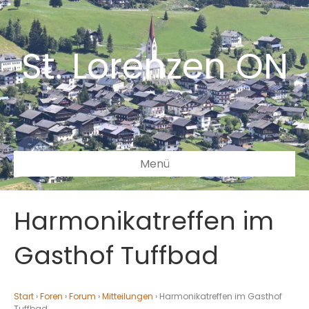
St. Lorenzen ON
Menü
Harmonikatreffen im
Gasthof Tuffbad
Start
›
Foren
›
Forum
›
Mitteilungen
›
Harmonikatreffen im Gasthof
Tuffbad