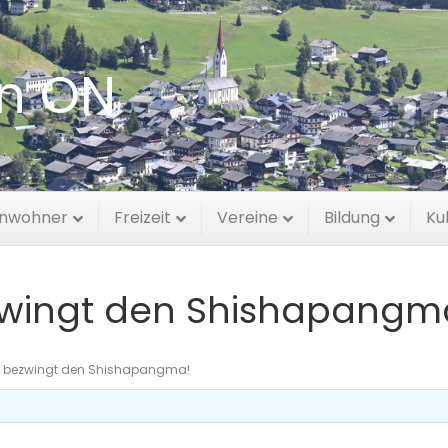
en ON
inwohner
Freizeit
Vereine
Bildung
Ku
ezwingt den Shishapangm
er bezwingt den Shishapangma!