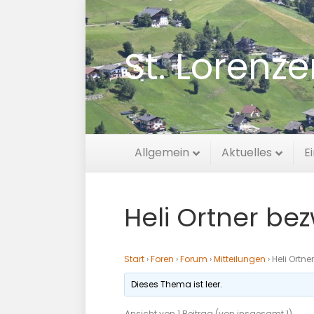
St. Lorenz
Allgemein
Aktuelles
E
Heli Ortner b
Start
›
Foren
›
Forum
›
Mitteilungen
›
Heli Ortn
Dieses Thema ist leer.
Ansicht von 1 Beitrag (von insgesamt 1)