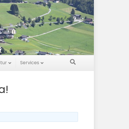
ltur
Services
a!