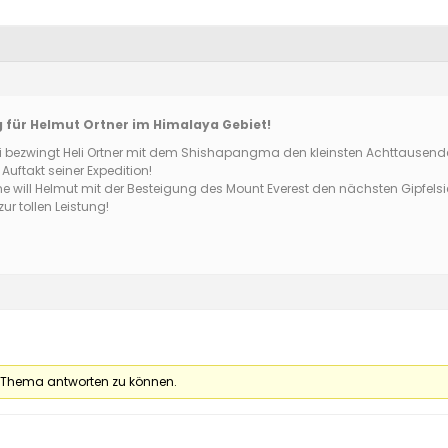
lg für Helmut Ortner im Himalaya Gebiet!
i bezwingt Heli Ortner mit dem Shishapangma den kleinsten Achttausender
uftakt seiner Expedition!
 will Helmut mit der Besteigung des Mount Everest den nächsten Gipfelsie
ur tollen Leistung!
 Thema antworten zu können.