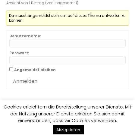
Ansicht von 1 Beitrag (von insgesamt 1)
Du musst angemeldet sein, um auf dieses Thema antworten zu
können.
Benutzername:
Passwort:
Angemeldet bleiben
Anmelden
Cookies erleichtern die Bereitstellung unserer Dienste. Mit
der Nutzung unserer Dienste erklären Sie sich damit
Impressum
Datenschutzrichtlinie
einverstanden, dass wir Cookies verwenden.
F
G
E
Akzeptieren