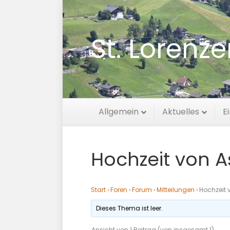
St. Lorenz
Allgemein
Aktuelles
E
Hochzeit von A
Start
›
Foren
›
Forum
›
Mitteilungen
›
Hochzeit 
Dieses Thema ist leer.
Ansicht von 1 Beitrag (von insgesamt 1)