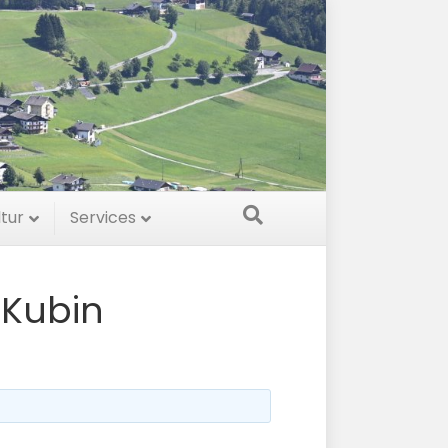
ltur
Services
 Kubin