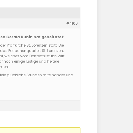
#4106
en Gerald Kubin hat geheiratet!
 Pfarrkirche St. Lorenzen statt. Die
 das Posaunenquartett St. Lorenzen,
hl, welches vom Dorfplatzlstubn Wirt
noch einige lustige und heitere
amen.
iele glückliche Stunden miteinander und