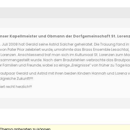
! Unser Kapellmeister und Obmann der Dorfgemeinschaft St. Lorenz
li 2008 hat Gerald seine Astrid Salcher geheiratet. Die Trauung fand in der
 von Pater Prior zelebriert wurde, umrahmte das Brass Ensemble Lesachtal,
. Lorenzen. Anschliessend traf man sich im Kultursaal St. Lorenzen zum Ma
usammengestellt wurde. Nach dem Brautstehlen verbrachte das Brautpaar 
er Familien und Freunde, wobei so einige „Ereignisse“ von früher zu Tage k
utpaar Gerald und Astrid mit ihren beiden Kindern Hannah und Lorena v
greiche Zukunft!!!!
rt recht herzlich!!!
 Thema antworten zu können.