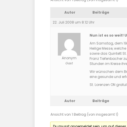
Autor
Beiträge
22. Juli 2008 um 8:12 Uhr
Nun ist es so weit
Am Samstag, dem 19. Ju
Heilige Messe, welche
sowie das Quintett St
Anonym
Franz Tiefenbacher z
Gast
Stunden im Kreise ihr
Wir wünschen dem Bra
eine gesunde und erfol
St. Lorenzen ON gratulie
Autor
Beiträge
Ansicht von 1 Beitrag (von insgesamt 1)
Du musst angemeldet sein, um auf dieses