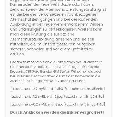
Kameraden der Feuerwehr Jadersdorf üben.
Ziel und Zweck der Atemschutzleistungsprüfung ist
es, die bei den verschiedenen fachbezogenen
Atemschutzlehrgängen und bei der laufenden
Ausbildung in der Feuerwehr erworbenem Wissen
und Erfahrungen zu perfektionieren. Weiters kann
man diese Prüfung als zusätzliche
Atemschutzausbildung ansehen und sie soll
mithelfen, die im Einsatz gestellten Aufgaben
sicherer, schneller und vor allem unfallfrei zu
erfüllen.
Bedanken möchten sich die Kameraden der Feuerwehr St.
Lorenzen bei Bezirksatemschutzbeauftragten OBI Gerald
Krassnig, OBI Gerd Beneke, HFM Stefan Wilhelmer, als auch
bei BM Mario Gschwandtner, der mit den Kameraden die
Atemschutzübungsstrecke in Villach beübt hat.
[attachment=2:2my5kh4d]
I1.JPG
[/attachment:2my5kh4d]
[attachment=1:2my5kh4d]
I2.jpg
[/attachment:2my5kh4d]
[attachment=0:2my5kh4d]
I3.jpg
[/attachment:2my5kh4d]
Durch Anklicken werden die Bilder vergrößert!