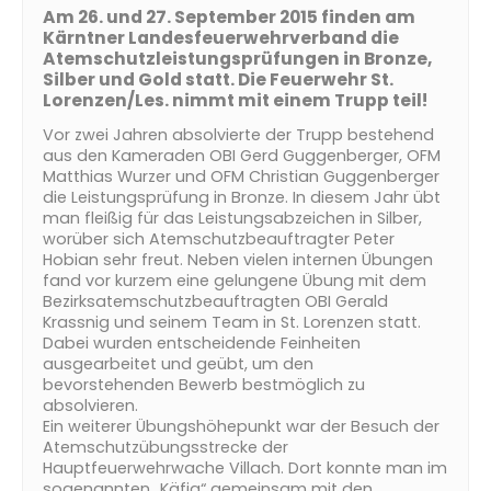
Am 26. und 27. September 2015 finden am
Kärntner Landesfeuerwehrverband die
Atemschutzleistungsprüfungen in Bronze,
Silber und Gold statt. Die Feuerwehr St.
Lorenzen/Les. nimmt mit einem Trupp teil!
Vor zwei Jahren absolvierte der Trupp bestehend
aus den Kameraden OBI Gerd Guggenberger, OFM
Matthias Wurzer und OFM Christian Guggenberger
die Leistungsprüfung in Bronze. In diesem Jahr übt
man fleißig für das Leistungsabzeichen in Silber,
worüber sich Atemschutzbeauftragter Peter
Hobian sehr freut. Neben vielen internen Übungen
fand vor kurzem eine gelungene Übung mit dem
Bezirksatemschutzbeauftragten OBI Gerald
Krassnig und seinem Team in St. Lorenzen statt.
Dabei wurden entscheidende Feinheiten
ausgearbeitet und geübt, um den
bevorstehenden Bewerb bestmöglich zu
absolvieren.
Ein weiterer Übungshöhepunkt war der Besuch der
Atemschutzübungsstrecke der
Hauptfeuerwehrwache Villach. Dort konnte man im
sogenannten „Käfig“ gemeinsam mit den