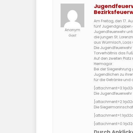
Jugendfeuerwe
Bezirksfeuer
Am Freitag, den 17. Au
fünf Jugendgruppen au
Anonym
Jugendfeuerwehr unte
Gast
die jungen St. Lore
aus Würmlach, Laas 
Die Jugendfeuerwehr 
Torverhältnis das Fuß
Auf den zweiten Plat
Hermagor.
Bei der Siegerehrung 
Jugendlichen zu ihren
für die Getränke und
[attachment=3:1rjx32
Die Jugendfeuerwehr 
[attachment=2:1rjx32
Die Siegermannschaft
[attachment=1:1rjx32
[attachment=0:1rjx32
Durch Anklick