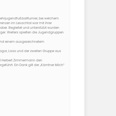
rwehrjugendfußballturnier, bei welchem
renzen im Lesachtal war mit ihrer
i. Begleitet und unterstützt wurden
er. Weiters spielten die Jugendgruppen
ge und einem ausgezeichnetem
magor, Laas und der zweiten Gruppe aus
 ABI Herbert Zimmermann den
eführt. Ein Dank gilt der „Kärntner Milch“