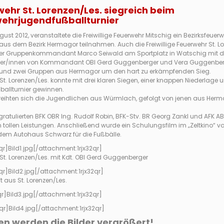
hr St. Lorenzen/Les. siegreich beim
wehrjugendfußballturnier
gust 2012, veranstaltete die Freiwillige Feuerwehr Mitschig ein Bezirksfeue
s dem Bezirk Hermagor teilnahmen. Auch die Freiwillige Feuerwehr St. Lo
r Gruppenkommandant Marco Seiwald am Sportplatz in Watschig mit dabe
nzner/innen von Kommandant OBI Gerd Guggenberger und Vera Guggenberg
und zwei Gruppen aus Hermagor um den hart zu erkämpfenden Sieg.
St. Lorenzen/Les. konnte mit drei klaren Siegen, einer knappen Niederla
ballturnier gewinnen.
z reihten sich die Jugendlichen aus Würmlach, gefolgt von jenen aus Her
gratulierten BFK OBR Ing. Rudolf Robin, BFK-Stv. BR Georg Zankl und AFK
 tollen Leistungen. Anschließend wurde ein Schulungsfilm im „Zeltkino“ vorg
 dem Autohaus Schwarz für die Fußbälle.
qr]
Bild1.jpg
[/attachment:1rjx32qr]
St. Lorenzen/Les. mit Kdt. OBI Gerd Guggenberger
qr]
Bild2.jpg
[/attachment:1rjx32qr]
 aus St. Lorenzen/Les.
qr]
Bild3.jpg
[/attachment:1rjx32qr]
qr]
Bild4.jpg
[/attachment:1rjx32qr]
en werden die Bilder vergrößert!