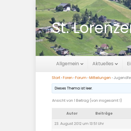
St. Lorenz
Jugendfeuerweh
Allgemein
Aktuelles
E
Start
›
Foren
›
Forum
›
Mitteilungen
›
Jugendfeu
Dieses Thema ist leer.
Ansicht von 1 Beitrag (von insgesamt 1)
Autor
Beiträge
23. August 2012 um 13:51 Uhr