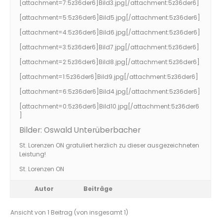
[attachment=7:5z36der6]
Bild3.jpg
[/attachment:5z36der6]
[attachment=5:5z36der6]
Bild5.jpg
[/attachment:5z36der6]
[attachment=4:5z36der6]
Bild6.jpg
[/attachment:5z36der6]
[attachment=3:5z36der6]
Bild7.jpg
[/attachment:5z36der6]
[attachment=2:5z36der6]
Bild8.jpg
[/attachment:5z36der6]
[attachment=1:5z36der6]
Bild9.jpg
[/attachment:5z36der6]
[attachment=6:5z36der6]
Bild4.jpg
[/attachment:5z36der6]
[attachment=0:5z36der6]
Bild10.jpg
[/attachment:5z36der6
]
Bilder: Oswald Unterüberbacher
St. Lorenzen ON gratuliert herzlich zu dieser ausgezeichneten
Leistung!
St. Lorenzen ON
Autor
Beiträge
Ansicht von 1 Beitrag (von insgesamt 1)