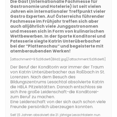
Die Gast (Internationalle Fachmesse für
Gastronomie und Hotelerie) ist seit vielen
Jahren ein internationaler Treffpunkt vieler
Gastro Experten. Auf Österreichs führender
Fachmesse im Frühjahr treffen sich aber
auch alljährlich viele Junggastronomen
und messen sich in Form von kulinarischen
Wettbewerben. In der Sparte Konditorei und
Patesserie siegte Katrin Unterüberbacher
bei der “Plattenschau“ und begeisterte mit
atemberaubenden Werken!
[attachment=9:5z36der6]
Bild2.jpg
[/attachment:5z36der6]
Der Beruf der Konditorin war immer der Traum
von Katrin Unterüberbacher aus Roßbach in St.
Lorenzen. Nach dem Besuch des
Bildungszentrums Lesachtal absolvierte Katrin
die HBLA Pitzelstätten. Danach entschloss sie
sich ihre große Leidenschaft-die Konditorei-
zum Beruf zu machen.
Eine Leidenschaft von der sich auch schon viele
Freunde persönlich überzeugen konnten.
Seit 1,5 Jahren absolviert die 21. jährige Lesachtalerin nun