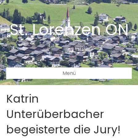
St. Lorenzen ON
Menü
Katrin
Unterüberbacher
begeisterte die Jury!