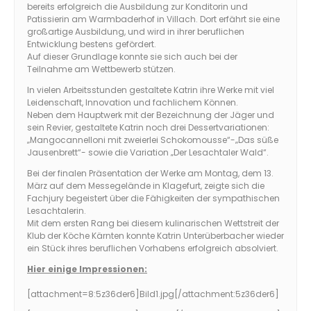
bereits erfolgreich die Ausbildung zur Konditorin und
Patissierin am Warmbaderhof in Villach. Dort erfährt sie eine
großartige Ausbildung, und wird in ihrer beruflichen
Entwicklung bestens gefördert.
Auf dieser Grundlage konnte sie sich auch bei der
Teilnahme am Wettbewerb stützen.
In vielen Arbeitsstunden gestaltete Katrin ihre Werke mit viel
Leidenschaft, Innovation und fachlichem Können.
Neben dem Hauptwerk mit der Bezeichnung der Jäger und
sein Revier, gestaltete Katrin noch drei Dessertvariationen:
„Mangocannelloni mit zweierlei Schokomousse“-„Das süße
Jausenbrett“- sowie die Variation „Der Lesachtaler Wald“.
Bei der finalen Präsentation der Werke am Montag, dem 13.
März auf dem Messegelände in Klagefurt, zeigte sich die
Fachjury begeistert über die Fähigkeiten der sympathischen
Lesachtalerin.
Mit dem ersten Rang bei diesem kulinarischen Wettstreit der
Klub der Köche Kärnten konnte Katrin Unterüberbacher wieder
ein Stück ihres beruflichen Vorhabens erfolgreich absolviert.
Hier einige Impressionen:
[attachment=8:5z36der6]
Bild1.jpg
[/attachment:5z36der6]