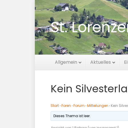
St. Lorenz
Allgemein
Aktuelles
E
Kein Silvesterl
Start
›
Foren
›
Forum
›
Mitteilungen
›
Kein Silve
Dieses Thema ist leer.
Ansicht von 1 Beitrag (von insgesamt 1)