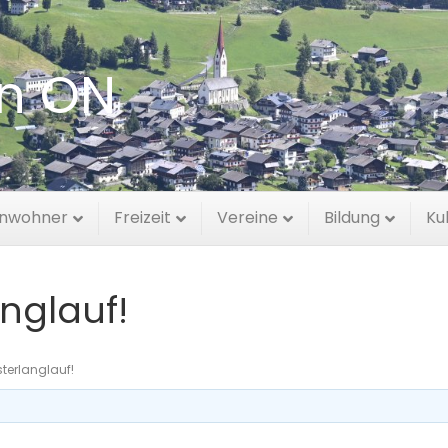
en ON
inwohner
Freizeit
Vereine
Bildung
Ku
anglauf!
sterlanglauf!