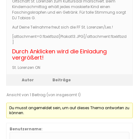
Ortschaft St. Lorenzen zum Kultursaal marschiert. Beim
Kindernachmittag erhält jedes maskierte Kind einen
Faschingskrapfen und ein Getränk. Für tolle Stimmung sorgt
DJ Tobias G.
Auf Deine Teilnahme freut sich die FF St. Lorenzen/Les.!
[attachment=0:fbxkfbzd]
Plakat13.JPG
[/attachment:fbxkfbzd
]
Durch Anklicken wird die Einladung
vergrößert!
St. Lorenzen ON
Autor
Beiträge
Ansicht von 1 Beitrag (von insgesamt 1)
Du musst angemeldet sein, um auf dieses Thema antworten zu
können.
Benutzername: