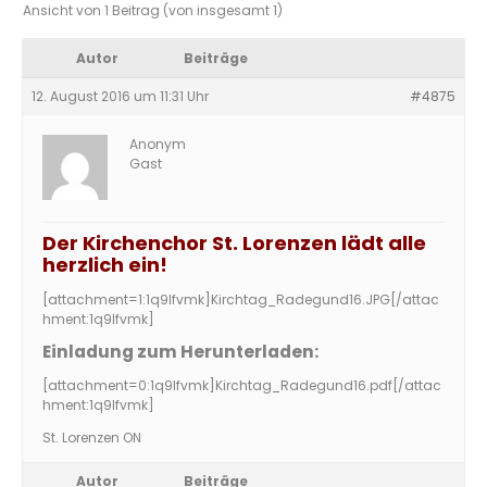
Ansicht von 1 Beitrag (von insgesamt 1)
Autor
Beiträge
12. August 2016 um 11:31 Uhr
#4875
Anonym
Gast
Der Kirchenchor St. Lorenzen lädt alle
herzlich ein!
[attachment=1:1q9lfvmk]
Kirchtag_Radegund16.JPG
[/attac
hment:1q9lfvmk]
Einladung zum Herunterladen:
[attachment=0:1q9lfvmk]
Kirchtag_Radegund16.pdf
[/attac
hment:1q9lfvmk]
St. Lorenzen ON
Autor
Beiträge