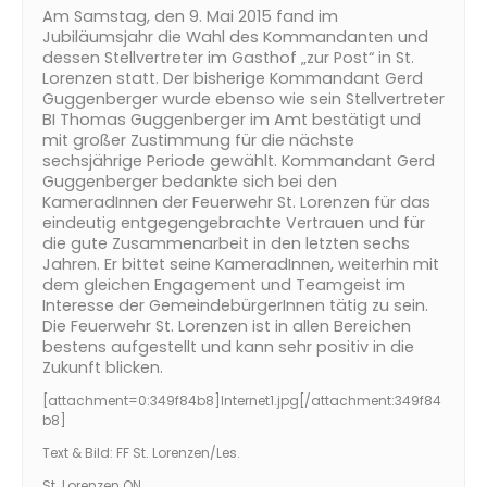
Am Samstag, den 9. Mai 2015 fand im
Jubiläumsjahr die Wahl des Kommandanten und
dessen Stellvertreter im Gasthof „zur Post“ in St.
Lorenzen statt. Der bisherige Kommandant Gerd
Guggenberger wurde ebenso wie sein Stellvertreter
BI Thomas Guggenberger im Amt bestätigt und
mit großer Zustimmung für die nächste
sechsjährige Periode gewählt. Kommandant Gerd
Guggenberger bedankte sich bei den
KameradInnen der Feuerwehr St. Lorenzen für das
eindeutig entgegengebrachte Vertrauen und für
die gute Zusammenarbeit in den letzten sechs
Jahren. Er bittet seine KameradInnen, weiterhin mit
dem gleichen Engagement und Teamgeist im
Interesse der GemeindebürgerInnen tätig zu sein.
Die Feuerwehr St. Lorenzen ist in allen Bereichen
bestens aufgestellt und kann sehr positiv in die
Zukunft blicken.
[attachment=0:349f84b8]
Internet1.jpg
[/attachment:349f84
b8]
Text & Bild: FF St. Lorenzen/Les.
St. Lorenzen ON