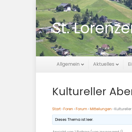
St. Lorenz
Allgemein
Aktuelles
E
Kultureller Ab
Start
›
Foren
›
Forum
›
Mitteilungen
›
Kulturell
Dieses Thema ist leer.
Ansicht von 1 Beitrag (von insgesamt 1)