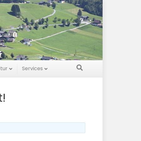
ltur
Services
!