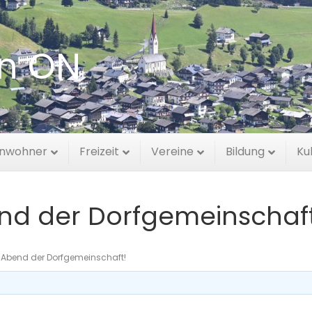
en ON
inwohner
Freizeit
Vereine
Bildung
Ku
end der Dorfgemeinschaft
er Abend der Dorfgemeinschaft!