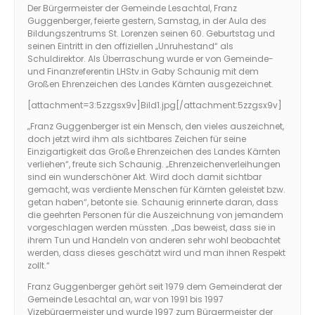
Der Bürgermeister der Gemeinde Lesachtal, Franz
Guggenberger, feierte gestern, Samstag, in der Aula des
Bildungszentrums St. Lorenzen seinen 60. Geburtstag und
seinen Eintritt in den offiziellen „Unruhestand“ als
Schuldirektor. Als Überraschung wurde er von Gemeinde-
und Finanzreferentin LHStv.in Gaby Schaunig mit dem
Großen Ehrenzeichen des Landes Kärnten ausgezeichnet.
[attachment=3:5zzgsx9v]
Bild1.jpg
[/attachment:5zzgsx9v]
„Franz Guggenberger ist ein Mensch, den vieles auszeichnet,
doch jetzt wird ihm als sichtbares Zeichen für seine
Einzigartigkeit das Große Ehrenzeichen des Landes Kärnten
verliehen“, freute sich Schaunig. „Ehrenzeichenverleihungen
sind ein wunderschöner Akt. Wird doch damit sichtbar
gemacht, was verdiente Menschen für Kärnten geleistet bzw.
getan haben“, betonte sie. Schaunig erinnerte daran, dass
die geehrten Personen für die Auszeichnung von jemandem
vorgeschlagen werden müssten. „Das beweist, dass sie in
ihrem Tun und Handeln von anderen sehr wohl beobachtet
werden, dass dieses geschätzt wird und man ihnen Respekt
zollt.“
Franz Guggenberger gehört seit 1979 dem Gemeinderat der
Gemeinde Lesachtal an, war von 1991 bis 1997
Vizebürgermeister und wurde 1997 zum Bürgermeister der