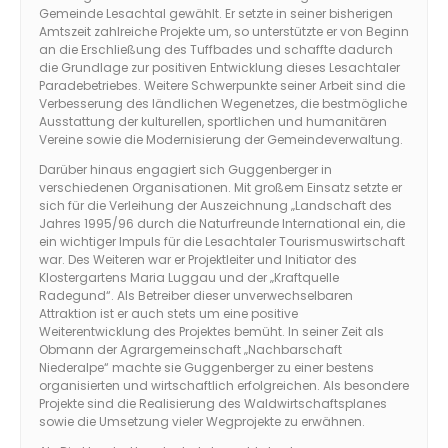
Gemeinde Lesachtal gewählt. Er setzte in seiner bisherigen
Amtszeit zahlreiche Projekte um, so unterstützte er von Beginn
an die Erschließung des Tuffbades und schaffte dadurch
die Grundlage zur positiven Entwicklung dieses Lesachtaler
Paradebetriebes. Weitere Schwerpunkte seiner Arbeit sind die
Verbesserung des ländlichen Wegenetzes, die bestmögliche
Ausstattung der kulturellen, sportlichen und humanitären
Vereine sowie die Modernisierung der Gemeindeverwaltung.
Darüber hinaus engagiert sich Guggenberger in
verschiedenen Organisationen. Mit großem Einsatz setzte er
sich für die Verleihung der Auszeichnung „Landschaft des
Jahres 1995/96 durch die Naturfreunde International ein, die
ein wichtiger Impuls für die Lesachtaler Tourismuswirtschaft
war. Des Weiteren war er Projektleiter und Initiator des
Klostergartens Maria Luggau und der „Kraftquelle
Radegund“. Als Betreiber dieser unverwechselbaren
Attraktion ist er auch stets um eine positive
Weiterentwicklung des Projektes bemüht. In seiner Zeit als
Obmann der Agrargemeinschaft „Nachbarschaft
Niederalpe“ machte sie Guggenberger zu einer bestens
organisierten und wirtschaftlich erfolgreichen. Als besondere
Projekte sind die Realisierung des Waldwirtschaftsplanes
sowie die Umsetzung vieler Wegprojekte zu erwähnen.