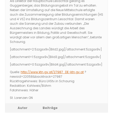
Als Direktor der Hauptschule Lesachtal gelang es
Guggenberger, das Bildungsangebot im Tal zu erhalten.
Neben der Umstellung auf die Neue Mittelschule erfolgte
auch die Zusammenlegung aller Bildungseinrichtungen (HS
und 4 VS) ins Bildungszentrum Lesachtal. Damit waren
auch die Sanierung und der Zubau verbunden. „Die
Auszeichnung des Landes würdigt die Arbeit des
Bürgermeisters in Bildung, Politik und Gesellschaft. Sie
würdigt aber vor allem den großartigen Menschen“, betonte
Schaunig.
[attachment=2:5zzgsx9v]
Bild2.jpg
[/attachment:5zzgsx9v]
[attachment=1:5zzgsx9v]
Bild3.jpg
[/attachment:5zzgsx9v]
[attachment=0:5zzgsx9v]
Bild4.jpg
[/attachment:5zzgsx9v]
Quelle:
http://www.ktn.gv.at/27987_DE-ktn.gv.at
.?
newsid=22058&backtrack=27987
Rückfragehinweis: Büro LHStv.in Schaunig
Redaktion: Kohlweis/Böhm
Fotohinweis: Höher
St. Lorenzen ON
Autor
Beiträge