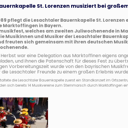
auernkapelle St. Lorenzen musiziert bei großem
989 pflegt die Lesachtaler Bauernkapelle St. Lorenzen 
 Marktoffingen in Bayern.
smusikfest, welches am zweiten Juliwochenende in M
die Musikinnen und Musiker der Lesachtaler Bauernkap
nd freuten sich gemeinsam mit ihren deutschen Musik
Wochenende.
erbst war eine Delegation aus Marktoffinen eigens anger
laden, und ihnen die Patenschaft für dieses Fest zu übert
rigen Vorbereitungszeit wurde von den bayrischen Musikfre
 die Lesachtaler Freunde zu einem großen Erlebnis wurde
ltete die Lesachtaler Bauernkapelle zuerst ein Standkonzert im Ortsze
en sich bereits 14 Musikvereine zum Sternmarsch durch Marktoffingen ein