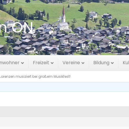
en ON
nzen musiziert bei großem
inwohner
Freizeit
Vereine
Bildung
Ku
 Lorenzen musiziert bei großem Musikfest!