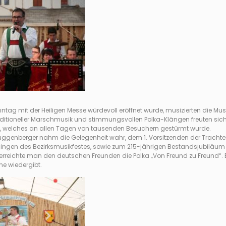
ag mit der Heiligen Messe würdevoll eröffnet wurde, musizierten die Mus
aditioneller Marschmusik und stimmungsvollen Polka-Klängen freuten sich
, welches an allen Tagen von tausenden Besuchern gestürmt wurde.
genberger nahm die Gelegenheit wahr, dem 1. Vorsitzenden der Trachtenk
lingen des Bezirksmusikfestes, sowie zum 215-jährigen Bestandsjubiläum z
reichte man den deutschen Freunden die Polka „Von Freund zu Freund“. Ei
ne wiedergibt.