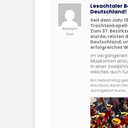
Lesachtaler B
Deutschland!
Seit dem Jahr 1
Trachtenkapelle
Anonym
Zum 37. Bezirk
Gast
wurde, reisten 
Deutschland, u
erfolgreiches 
Im vergangenen H
Musikanten einzu
In einer zweijäh
welches auch für
Am Festsamstag gesta
Anschluss daran fand
durchgeführt wurde.