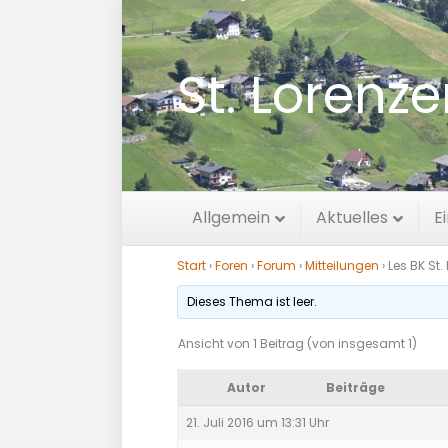
St. Lorenz
Les BK St. Lore
Allgemein
Aktuelles
E
Start
›
Foren
›
Forum
›
Mitteilungen
›
Les BK St.
Dieses Thema ist leer.
Ansicht von 1 Beitrag (von insgesamt 1)
Autor
Beiträge
21. Juli 2016 um 13:31 Uhr