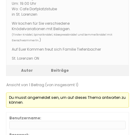
Um: 19.00 Uhr
Wo: Cafe Dorfplatzlstube
in St. Lorenzen
Wir kochen für Sie verschiedene
Knödelvariationen mit Beilagen.
(Tiroler Knödel, Spinatknödel, Käsepressknödel und Semmelknödel mit
.)
Eierschwammerln
Auf Euer Kommen freut sich Familie Tiefenbacher
St. Lorenzen ON
Autor
Beiträge
Ansicht von 1 Beitrag (von insgesamt 1)
Du musst angemeldet sein, um auf dieses Thema antworten zu
können.
Benutzername:
Passwort: