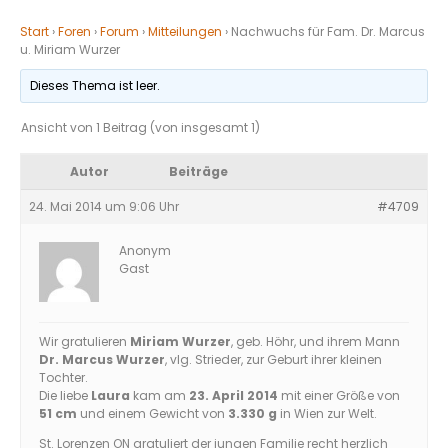
Start
›
Foren
›
Forum
›
Mitteilungen
›
Nachwuchs für Fam. Dr. Marcus
u. Miriam Wurzer
Dieses Thema ist leer.
Ansicht von 1 Beitrag (von insgesamt 1)
Autor
Beiträge
24. Mai 2014 um 9:06 Uhr
#4709
Anonym
Gast
Wir gratulieren
Miriam Wurzer
, geb. Höhr, und ihrem Mann
Dr. Marcus Wurzer
, vlg. Strieder, zur Geburt ihrer kleinen
Tochter.
Die liebe
Laura
kam am
23. April 2014
mit einer Größe von
51 cm
und einem Gewicht von
3.330 g
in Wien zur Welt.
St. Lorenzen ON gratuliert der jungen Familie recht herzlich