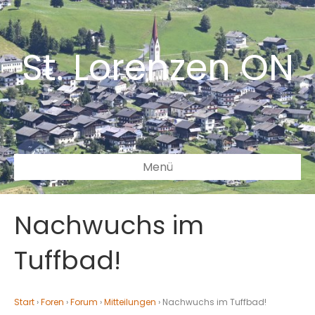
St. Lorenzen ON
Menü
Nachwuchs im
Tuffbad!
Start
›
Foren
›
Forum
›
Mitteilungen
›
Nachwuchs im Tuffbad!